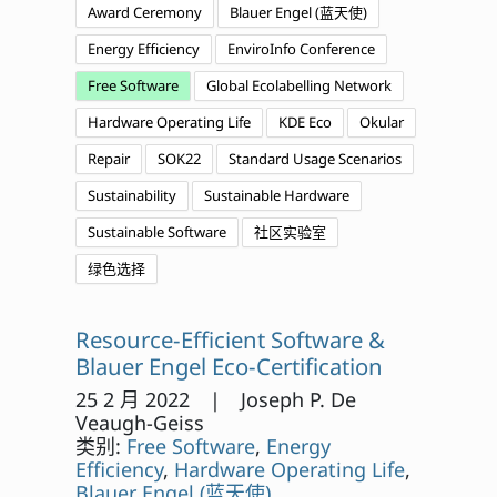
Award Ceremony
Blauer Engel (蓝天使)
Energy Efficiency
EnviroInfo Conference
Free Software
Global Ecolabelling Network
Hardware Operating Life
KDE Eco
Okular
Repair
SOK22
Standard Usage Scenarios
Sustainability
Sustainable Hardware
Sustainable Software
社区实验室
绿色选择
Resource-Efficient Software &
Blauer Engel Eco-Certification
25 2 月 2022 | Joseph P. De
Veaugh-Geiss
类别:
Free Software
,
Energy
Efficiency
,
Hardware Operating Life
,
Blauer Engel (蓝天使)