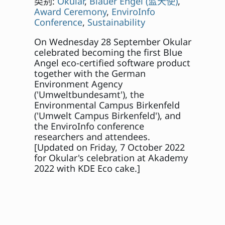
类别:
Okular
,
Blauer Engel (蓝天使)
,
Award Ceremony
,
EnviroInfo
Conference
,
Sustainability
On Wednesday 28 September Okular
celebrated becoming the first Blue
Angel eco-certified software product
together with the German
Environment Agency
('Umweltbundesamt'), the
Environmental Campus Birkenfeld
('Umwelt Campus Birkenfeld'), and
the EnviroInfo conference
researchers and attendees.
[Updated on Friday, 7 October 2022
for Okular's celebration at Akademy
2022 with KDE Eco cake.]