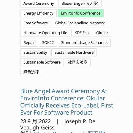
Award Ceremony
Blauer Engel (蓝天使)
Energy Efficiency
EnviroInfo Conference
Free Software
Global Ecolabelling Network
Hardware Operating Life
KDE Eco
Okular
Repair
SOK22
Standard Usage Scenarios
Sustainability
Sustainable Hardware
Sustainable Software
社区实验室
绿色选择
Blue Angel Award Ceremony At
EnviroInfo Conference: Okular
Officially Receives Eco-Label, First
Ever For Software Product
28 9 月 2022 | Joseph P. De
Veaugh-Geiss