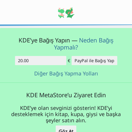
KDE’ye Bağış Yapın —
Neden Bağış
Yapmalı?
€
PayPal ile Bağış Yap
Tutar
Diğer Bağış Yapma Yolları
KDE MetaStore’u Ziyaret Edin
KDE’ye olan sevginizi gösterin! KDE’yi
desteklemek için kitap, kupa, giysi ve başka
şeyler satın alın.
Göz At