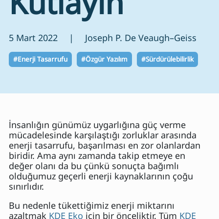
Kutlayın
5 Mart 2022 | Joseph P. De Veaugh–Geiss
#Enerji Tasarrufu
#Özgür Yazılım
#Sürdürülebilirlik
İnsanlığın günümüz uygarlığına güç verme
mücadelesinde karşılaştığı zorluklar arasında
enerji tasarrufu, başarılması en zor olanlardan
biridir. Ama aynı zamanda takip etmeye en
değer olanı da bu çünkü sonuçta bağımlı
olduğumuz geçerli enerji kaynaklarının çoğu
sınırlıdır.
Bu nedenle tükettiğimiz enerji miktarını
azaltmak
KDE Eko
için bir önceliktir. Tüm
KDE