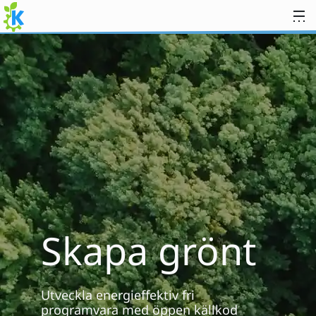
Gå till innehåll
Skapa grönt
Utveckla energieffektiv fri
programvara med öppen källkod