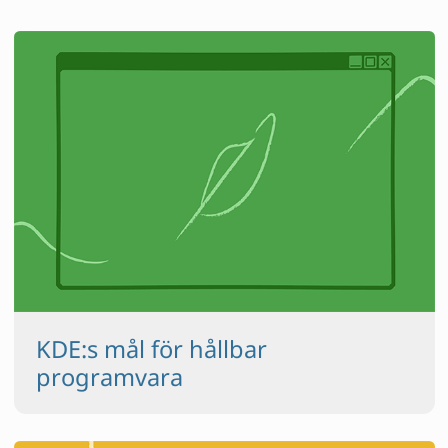
KDE:s mål för hållbar
programvara