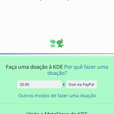
Faça uma doação à KDE
Por quê fazer uma
doação?
€
Doe via PayPal
Quantidade
Outros modos de fazer uma doação
Visite a MetaStore do KDE