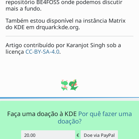
repositório BE4FOSS onde podemos discutir
mais a fundo.
Também estou disponível na instância Matrix
do KDE em drquark:kde.org.
Artigo contribuído por
Karanjot Singh
sob a
licença
CC-BY-SA-4.0
.
Faça uma doação à KDE
Por quê fazer uma
doação?
€
Doe via PayPal
Quantidade