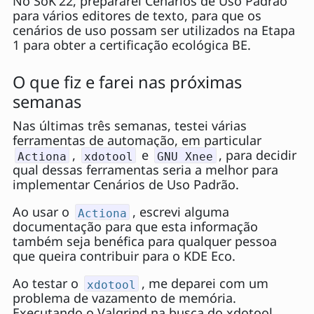
No SoK'22, prepararei Cenários de Uso Padrão
para vários editores de texto, para que os
cenários de uso possam ser utilizados na Etapa
1 para obter a certificação ecológica BE.
O que fiz e farei nas próximas
semanas
Nas últimas três semanas, testei várias
ferramentas de automação, em particular
,
e
, para decidir
Actiona
xdotool
GNU Xnee
qual dessas ferramentas seria a melhor para
implementar Cenários de Uso Padrão.
Ao usar o
, escrevi alguma
Actiona
documentação para que esta informação
também seja benéfica para qualquer pessoa
que queira contribuir para o KDE Eco.
Ao testar o
, me deparei com um
xdotool
problema de vazamento de memória.
Executando o Valgrind na busca do xdotool,