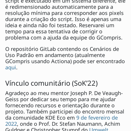
script é executado em um sistema diferente, ele
é redimensionado automaticamente para a
resolução mínima para corresponder aos pixels
durante a criação do script. Isso é apenas uma
ideia e ainda não foi testado. Reservarei um
tempo para essa tentativa de corrigir o
problema com a ajuda da equipe do GCompris.
O repositório GitLab contendo os Cenários de
Uso Padrão em andamento (atualmente
GCompris usando Actiona) pode ser encontrado
aqui
.
Vínculo comunitário (SoK’22)
Agradeço ao meu mentor Joseph P. De Veaugh-
Geiss por dedicar seu tempo para me ajudar
fornecendo recursos e orientação durante o
projeto. Também participei do encontro mensal
da comunidade KDE Eco em
9 de fevereiro de
2022
, onde o Prof. Dr. Stefan Naumann, Achim
Guldner e Christopher Stumpf do
Umwelt