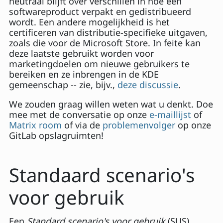
neutraal blijft over verschillen in hoe een
softwareproduct verpakt en gedistribueerd
wordt. Een andere mogelijkheid is het
certificeren van distributie-specifieke uitgaven,
zoals die voor de Microsoft Store. In feite kan
deze laatste gebruikt worden voor
marketingdoelen om nieuwe gebruikers te
bereiken en ze inbrengen in de KDE
gemeenschap -- zie, bijv.,
deze discussie
.
We zouden graag willen weten wat u denkt. Doe
mee met de conversatie op onze
e-maillijst
of
Matrix room
of via de
problemenvolger
op onze
GitLab opslagruimten!
Standaard scenario's
voor gebruik
Een
Standard scenario's voor gebruik
(SUS)