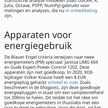
statistische analyse middelen zoals OSCAR, R,
Julia, Octave, PSPP, NumPy) gebruikt voor
metingen en analyses, die nu
in ontwikkeling
zijn.
Apparaten voor
energiegebruik
De Blauer Engel criteria verwijzen naar twee
energiemeters (PM) speciaal: Janitza UMG 604
en Gude Expert Power Control 1202. Deze
apparaten zijn niet goedkoop. In 2020, KDE-
bijdrager Volker Krause heeft een 8 EUR
energieplug gehackt
schreef er over
. Zoals
beschreven in de blogpost, zijn deze goedkope
energiepluggen in staat om een samplesnelheid
tot 200ms te halen. Dit leidde tot het idee om
goedkope energiemeters in thuislabs met een
laag budget te gebruiken. Voor dit doel, zal het