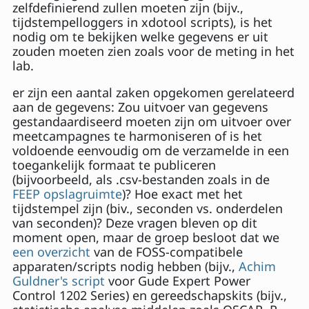
zelfdefinierend zullen moeten zijn (bijv.,
tijdstempelloggers in xdotool scripts), is het
nodig om te bekijken welke gegevens er uit
zouden moeten zien zoals voor de meting in het
lab.
er zijn een aantal zaken opgekomen gerelateerd
aan de gegevens: Zou uitvoer van gegevens
gestandaardiseerd moeten zijn om uitvoer over
meetcampagnes te harmoniseren of is het
voldoende eenvoudig om de verzamelde in een
toegankelijk formaat te publiceren
(bijvoorbeeld, als .csv-bestanden zoals in de
FEEP opslagruimte
)? Hoe exact met het
tijdstempel zijn (biv., seconden vs. onderdelen
van seconden)? Deze vragen bleven op dit
moment open, maar de groep besloot dat we
een overzicht
van de FOSS-compatibele
apparaten/scripts nodig hebben (bijv.,
Achim
Guldner's script
voor Gude Expert Power
Control 1202 Series) en gereedschapskits (bijv.,