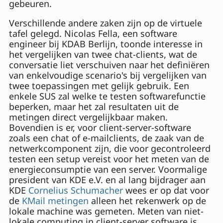
gebeuren.
Verschillende andere zaken zijn op de virtuele
tafel gelegd. Nicolas Fella, een software
engineer bij KDAB Berlijn, toonde interesse in
het vergelijken van twee chat-clients, wat de
conversatie liet verschuiven naar het definiëren
van enkelvoudige scenario's bij vergelijken van
twee toepassingen met gelijk gebruik. Een
enkele SUS zal welke te testen softwarefunctie
beperken, maar het zal resultaten uit de
metingen direct vergelijkbaar maken.
Bovendien is er, voor client-server-software
zoals een chat of e-mailclients, de zaak van de
netwerkcomponent zijn, die voor gecontroleerd
testen een setup vereist voor het meten van de
energieconsumptie van een server. Voormalige
president van KDE e.V. en al lang bijdrager aan
KDE
Cornelius Schumacher
wees er op dat voor
de
KMail metingen
alleen het rekenwerk op de
lokale machine was gemeten. Meten van niet-
lokale computing in client-server software is