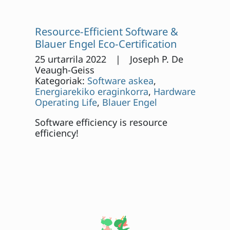
Resource-Efficient Software &
Blauer Engel Eco-Certification
25 urtarrila 2022 | Joseph P. De
Veaugh-Geiss
Kategoriak:
Software askea
,
Energiarekiko eraginkorra
,
Hardware
Operating Life
,
Blauer Engel
Software efficiency is resource
efficiency!