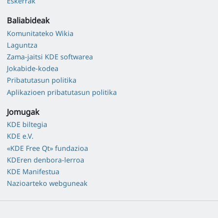
Eskerrak
Baliabideak
Komunitateko Wikia
Laguntza
Zama-jaitsi KDE softwarea
Jokabide-kodea
Pribatutasun politika
Aplikazioen pribatutasun politika
Jomugak
KDE biltegia
KDE e.V.
«KDE Free Qt» fundazioa
KDEren denbora-lerroa
KDE Manifestua
Nazioarteko webguneak