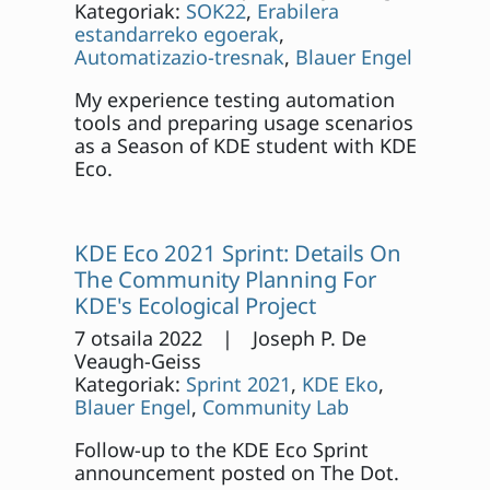
Kategoriak:
SOK22
,
Erabilera
estandarreko egoerak
,
Automatizazio-tresnak
,
Blauer Engel
My experience testing automation
tools and preparing usage scenarios
as a Season of KDE student with KDE
Eco.
KDE Eco 2021 Sprint: Details On
The Community Planning For
KDE's Ecological Project
7 otsaila 2022 | Joseph P. De
Veaugh-Geiss
Kategoriak:
Sprint 2021
,
KDE Eko
,
Blauer Engel
,
Community Lab
Follow-up to the KDE Eco Sprint
announcement posted on The Dot.