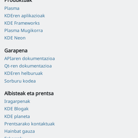
Produktuak
Plasma
KDEren aplikazioak
KDE Frameworks
Plasma Mugikorra
KDE Neon
Garapena
APIaren dokumentazioa
Qt-ren dokumentazioa
KDEren helburuak
Sorburu kodea
Albisteak eta prentsa
Iragarpenak
KDE Blogak
KDE planeta
Prentsarako kontaktuak
Hainbat gauza