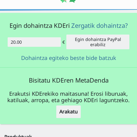
Egin dohaintza KDEri
Zergatik dohaintza?
Egin dohaintza PayPal
€
Kopurua
erabiliz
Dohaintza egiteko beste bide batzuk
Bisitatu KDEren MetaDenda
Erakutsi KDErekiko maitasuna! Erosi liburuak,
katiluak, arropa, eta gehiago KDEri laguntzeko.
Arakatu