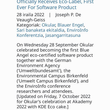
Officially Receives Eco-Label, First
Ever For Software Product
28 iraila 2022 | Joseph P. De
Veaugh-Geiss
Kategoriak:
Okular
,
Blauer Engel
,
Sari banaketa ekitaldia
,
EnviroInfo
Konferentzia
,
Jasangarritasuna
On Wednesday 28 September Okular
celebrated becoming the first Blue
Angel eco-certified software product
together with the German
Environment Agency
('Umweltbundesamt'), the
Environmental Campus Birkenfeld
('Umwelt Campus Birkenfeld'), and
the EnviroInfo conference
researchers and attendees.
[Updated on Friday, 7 October 2022
for Okular's celebration at Akademy
2022 with KDE Eco cake.]