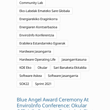
Community Lab
Eko-Labelak Emateko Sare Globala
Energiarekiko Eraginkorra
Energiaren Kontserbazioa
EnviroInfo Konferentzia
Erabilera Estandarreko Egoerak
Hardware Jasangarria
Hardware Operating Life
Jasangarritasuna
KDE Eko
Okular
Sari Banaketa Ekitaldia
Software Askea
Software Jasangarria
SOK22
Sprint 2021
Blue Angel Award Ceremony At
EnviroInfo Conference: Okular