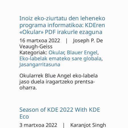
Inoiz eko-ziurtatu den leheneko
programa informatikoa: KDEren
«Okular» PDF irakurle ezaguna
16 martxoa 2022 | Joseph P. De
Veaugh-Geiss
Kategoriak:
Okular
,
Blauer Engel
,
Eko-labelak emateko sare globala
,
Jasangarritasuna
Okularrek Blue Angel eko-labela
jaso duela iragartzeko prentsa-
oharra.
Season of KDE 2022 With KDE
Eco
3 martxoa 2022 | Karanjot Singh