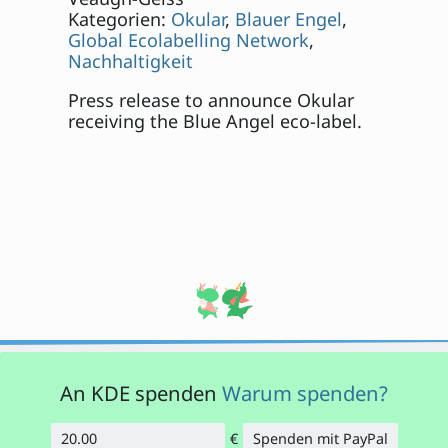
Kategorien:
Okular
,
Blauer Engel
,
Global Ecolabelling Network
,
Nachhaltigkeit
Press release to announce Okular
receiving the Blue Angel eco-label.
An KDE spenden
Warum spenden?
€
Spenden mit PayPal
Betrag