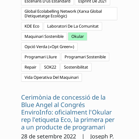
Escenaris D'ús Estàndard
Esprint De 2021
Global Ecolabelling Network (Xarxa Global
D'etiquetatge Ecològic)
KDE Eco
Laboratori De La Comunitat
Maquinari Sostenible
Okular
Opció Verda («Opt Green»)
Programari Lliure
Programari Sostenible
Repair
SOK22
Sostenibilitat
Vida Operativa Del Maquinari
Cerimònia de concessió de la
Blue Angel al Congrés
EnviroInfo: oficialment l'Okular
rep l'etiqueta Eco, la primera per
a un producte de programari
28 de setembre 2022 | Joseph P.