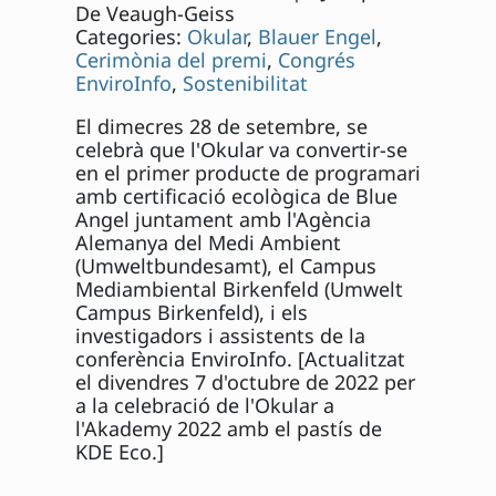
De Veaugh-Geiss
Categories:
Okular
,
Blauer Engel
,
Cerimònia del premi
,
Congrés
EnviroInfo
,
Sostenibilitat
El dimecres 28 de setembre, se
celebrà que l'Okular va convertir-se
en el primer producte de programari
amb certificació ecològica de Blue
Angel juntament amb l'Agència
Alemanya del Medi Ambient
(Umweltbundesamt), el Campus
Mediambiental Birkenfeld (Umwelt
Campus Birkenfeld), i els
investigadors i assistents de la
conferència EnviroInfo. [Actualitzat
el divendres 7 d'octubre de 2022 per
a la celebració de l'Okular a
l'Akademy 2022 amb el pastís de
KDE Eco.]