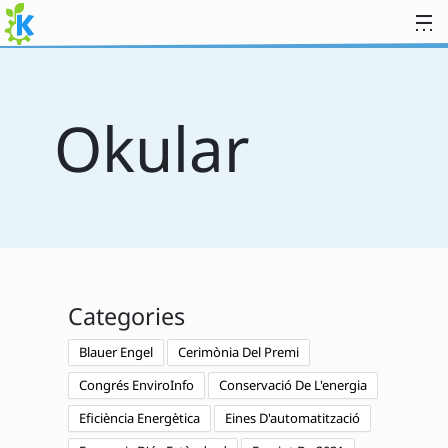
Salta al contingut
Okular
Categories
Blauer Engel
Cerimònia Del Premi
Congrés EnviroInfo
Conservació De L'energia
Eficiència Energètica
Eines D'automatització