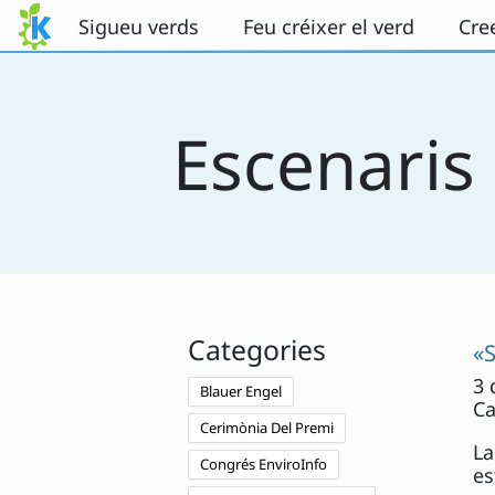
Salta al contingut
Sigueu verds
Feu créixer el verd
Cre
Escenaris
Categories
«
3 
Blauer Engel
Ca
Cerimònia Del Premi
La
Congrés EnviroInfo
es