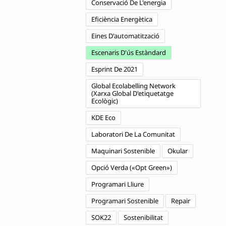
Conservació De L'energia
Eficiència Energètica
Eines D'automatització
Escenaris D'ús Estàndard
Esprint De 2021
Global Ecolabelling Network
(Xarxa Global D'etiquetatge
Ecològic)
KDE Eco
Laboratori De La Comunitat
Maquinari Sostenible
Okular
Opció Verda («Opt Green»)
Programari Lliure
Programari Sostenible
Repair
SOK22
Sostenibilitat