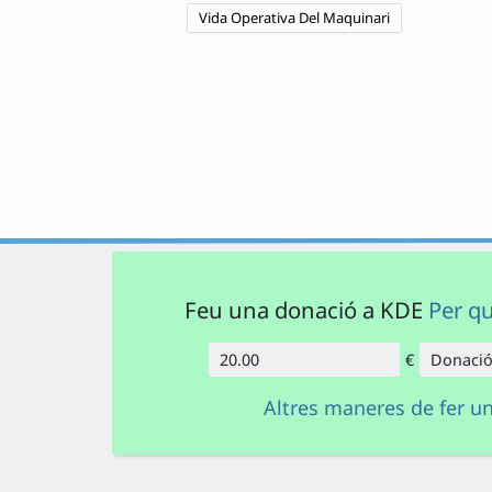
Vida Operativa Del Maquinari
Feu una donació a KDE
Per q
€
Donació
Import
Altres maneres de fer u