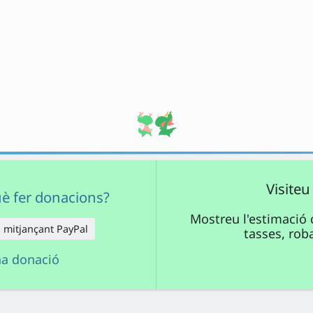
Visiteu
uè fer donacions?
Mostreu l'estimació 
 mitjançant PayPal
tasses, rob
na donació