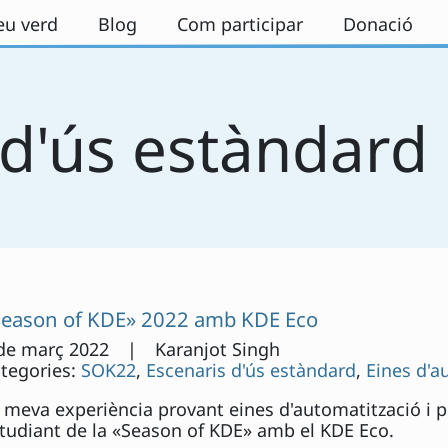
eu verd
Blog
Com participar
Donació
 d'ús estàndard
Season of KDE» 2022 amb KDE Eco
de març 2022 | Karanjot Singh
tegories:
SOK22
,
Escenaris d'ús estàndard
,
Eines d'a
 meva experiència provant eines d'automatització i 
tudiant de la «Season of KDE» amb el KDE Eco.