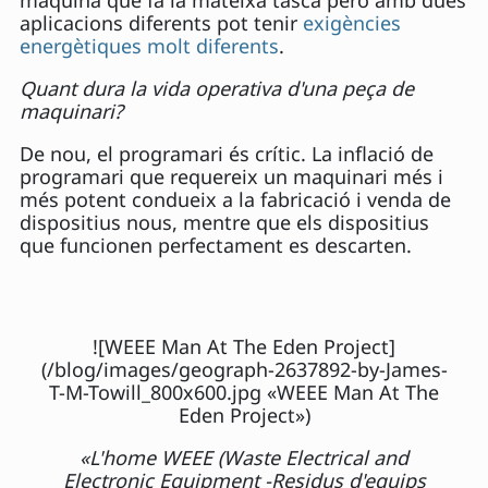
aplicacions diferents pot tenir
exigències
energètiques molt diferents
.
Quant dura la vida operativa d'una peça de
maquinari?
De nou, el programari és crític. La inflació de
programari que requereix un maquinari més i
més potent condueix a la fabricació i venda de
dispositius nous, mentre que els dispositius
que funcionen perfectament es descarten.
![WEEE Man At The Eden Project]
(/blog/images/geograph-2637892-by-James-
T-M-Towill_800x600.jpg «WEEE Man At The
Eden Project»)
«L'home WEEE (Waste Electrical and
Electronic Equipment -Residus d'equips