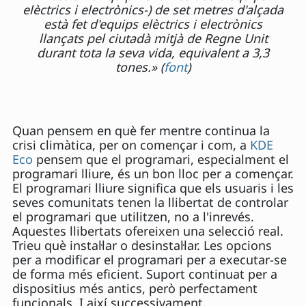
elèctrics i electrònics-) de set metres d'alçada
està fet d'equips elèctrics i electrònics
llançats pel ciutadà mitjà de Regne Unit
durant tota la seva vida, equivalent a 3,3
tones.» (
font
)
Quan pensem en què fer mentre continua la
crisi climàtica, per on començar i com, a
KDE
Eco
pensem que el programari, especialment el
programari lliure, és un bon lloc per a començar.
El programari lliure significa que els usuaris i les
seves comunitats tenen la llibertat de controlar
el programari que utilitzen, no a l'inrevés.
Aquestes llibertats ofereixen una selecció real.
Trieu què instal·lar o desinstal·lar. Les opcions
per a modificar el programari per a executar-se
de forma més eficient. Suport continuat per a
dispositius més antics, però perfectament
funcionals. I així successivament.