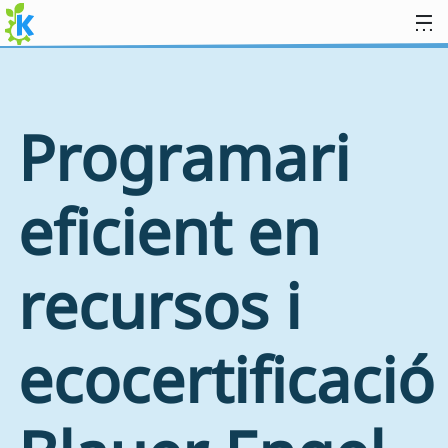
Salta al contingut
Programari
eficient en
recursos i
ecocertificació