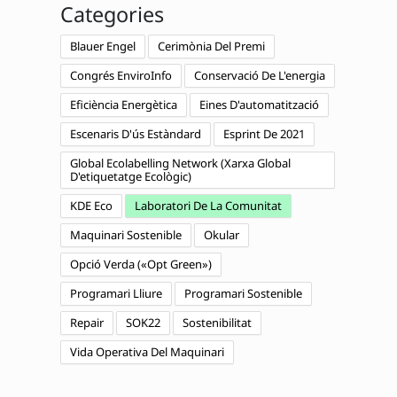
Categories
Blauer Engel
Cerimònia Del Premi
Congrés EnviroInfo
Conservació De L'energia
Eficiència Energètica
Eines D'automatització
Escenaris D'ús Estàndard
Esprint De 2021
Global Ecolabelling Network (Xarxa Global
D'etiquetatge Ecològic)
KDE Eco
Laboratori De La Comunitat
Maquinari Sostenible
Okular
Opció Verda («Opt Green»)
Programari Lliure
Programari Sostenible
Repair
SOK22
Sostenibilitat
Vida Operativa Del Maquinari