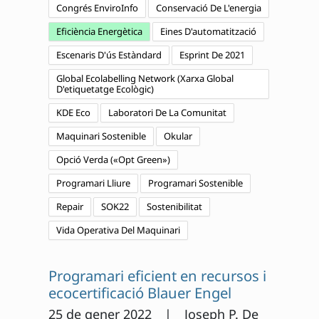
Congrés EnviroInfo
Conservació De L'energia
Eficiència Energètica
Eines D'automatització
Escenaris D'ús Estàndard
Esprint De 2021
Global Ecolabelling Network (Xarxa Global
D'etiquetatge Ecològic)
KDE Eco
Laboratori De La Comunitat
Maquinari Sostenible
Okular
Opció Verda («Opt Green»)
Programari Lliure
Programari Sostenible
Repair
SOK22
Sostenibilitat
Vida Operativa Del Maquinari
Programari eficient en recursos i
ecocertificació Blauer Engel
25 de gener 2022 | Joseph P. De