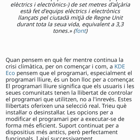
elèctrics i electrònics-) de set metres d'alçària
està fet d'equips elèctrics i electrònics
llançats pel ciutadà mitjà de Regne Unit
durant tota la seua vida, equivalent a 3,3
tones.» (
font
)
Quan pensem en què fer mentre continua la
crisi climàtica, per on començar i com, a
KDE
Eco
pensem que el programari, especialment el
programari lliure, és un bon lloc per a començar.
El programari lliure significa que els usuaris i les
seues comunitats tenen la llibertat de controlar
el programari que utilitzen, no a l'inrevés. Estes
llibertats oferixen una selecció real. Trieu què
instal·lar o desinstal·lar. Les opcions per a
modificar el programari per a executar-se de
forma més eficient. Suport continuat per a
dispositius més antics, però perfectament
funcionals. I així successivament.