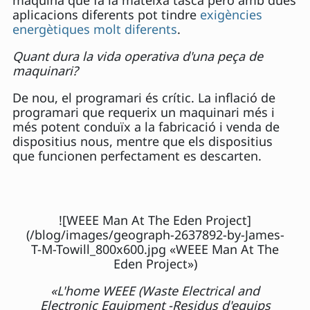
aplicacions diferents pot tindre
exigències
energètiques molt diferents
.
Quant dura la vida operativa d'una peça de
maquinari?
De nou, el programari és crític. La inflació de
programari que requerix un maquinari més i
més potent conduïx a la fabricació i venda de
dispositius nous, mentre que els dispositius
que funcionen perfectament es descarten.
![WEEE Man At The Eden Project]
(/blog/images/geograph-2637892-by-James-
T-M-Towill_800x600.jpg «WEEE Man At The
Eden Project»)
«L'home WEEE (Waste Electrical and
Electronic Equipment -Residus d'equips