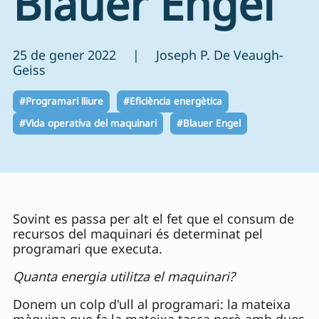
Blauer Engel
25 de gener 2022 | Joseph P. De Veaugh-
Geiss
#Programari lliure
#Eficiència energètica
#Vida operativa del maquinari
#Blauer Engel
Sovint es passa per alt el fet que el consum de
recursos del maquinari és determinat pel
programari que executa.
Quanta energia utilitza el maquinari?
Donem un colp d'ull al programari: la mateixa
màquina que fa la mateixa tasca però amb dues