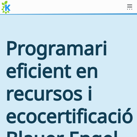
Salta fins al contingut
Programari
eficient en
recursos i
ecocertificació