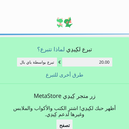
تبرع لكِيدِي
لماذا تتبرع؟
€
تبرع بواسطة باي بال
الكمية:
طرق أخرى للتبرع
زر متجر كِيدِي MetaStore
أظهر حبك لكِيدِي! اشترِ الكتب والأكواب والملابس
وغيرها لدعم كِيدِي.
تصفح