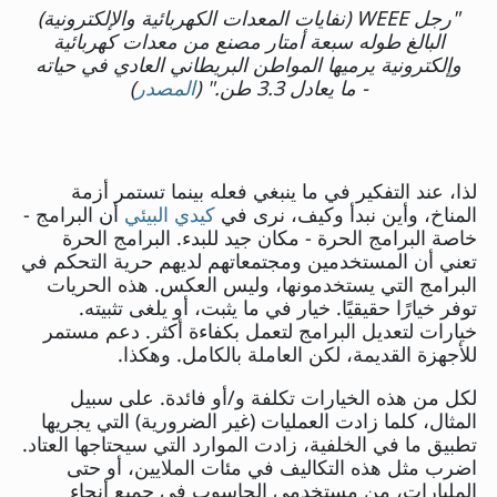
"رجل WEEE (نفايات المعدات الكهربائية والإلكترونية)
البالغ طوله سبعة أمتار مصنع من معدات كهربائية
وإلكترونية يرميها المواطن البريطاني العادي في حياته
- ما يعادل 3.3 طن." (
المصدر
)
لذا، عند التفكير في ما ينبغي فعله بينما تستمر أزمة
المناخ، وأين نبدأ وكيف، نرى في
كيدي البيئي
أن البرامج -
خاصة البرامج الحرة - مكان جيد للبدء. البرامج الحرة
تعني أن المستخدمين ومجتمعاتهم لديهم حرية التحكم في
البرامج التي يستخدمونها، وليس العكس. هذه الحريات
توفر خيارًا حقيقيًا. خيار في ما يثبت، أو يلغى تثبيته.
خيارات لتعديل البرامج لتعمل بكفاءة أكثر. دعم مستمر
للأجهزة القديمة، لكن العاملة بالكامل. وهكذا.
لكل من هذه الخيارات تكلفة و/أو فائدة. على سبيل
المثال، كلما زادت العمليات (غير الضرورية) التي يجريها
تطبيق ما في الخلفية، زادت الموارد التي سيحتاجها العتاد.
اضرب مثل هذه التكاليف في مئات الملايين، أو حتى
المليارات، من مستخدمي الحاسوب في جميع أنحاء