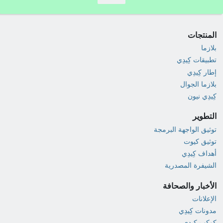
المنتجات
بلازما
تطبيقات كِيدِي
إطار كِيدِي
بلازما الجوال
كِيدِي نيون
التطوير
توثيق الواجهة البرمجة
توثيق كيوت
أهداف كِيدِي
الشيفرة المصدرية
الأخبار والصحافة
الإعلانات
مدونات كِيدِي
كوكب كِيدِي